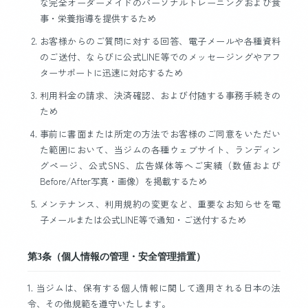
な完全オーダーメイドのパーソナルトレーニングおよび食
事・栄養指導を提供するため
お客様からのご質問に対する回答、電子メールや各種資料
のご送付、ならびに公式LINE等でのメッセージングやアフ
ターサポートに迅速に対応するため
利用料金の請求、決済確認、および付随する事務手続きの
ため
事前に書面または所定の方法でお客様のご同意をいただい
た範囲において、当ジムの各種ウェブサイト、ランディン
グページ、公式SNS、広告媒体等へご実績（数値および
Before/After写真・画像）を掲載するため
メンテナンス、利用規約の変更など、重要なお知らせを電
子メールまたは公式LINE等で通知・ご送付するため
第3条（個人情報の管理・安全管理措置）
1. 当ジムは、保有する個人情報に関して適用される日本の法
令、その他規範を遵守いたします。